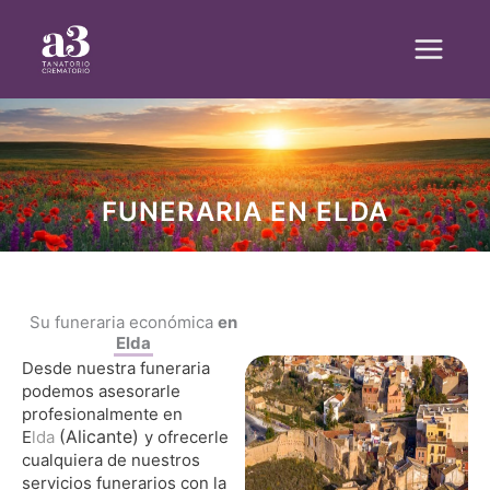
Ir
al
contenido
FUNERARIA EN ELDA
Su funeraria económica
en
Elda
Desde nuestra funeraria
podemos asesorarle
profesionalmente en
(Alicante)
E
lda
y ofrecerle
cualquiera de nuestros
servicios funerarios con la