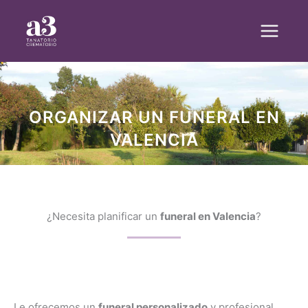
Ir
al
contenido
ORGANIZAR UN FUNERAL EN
VALENCIA
¿Necesita planificar un
funeral en Valencia
?
Le ofrecemos un
funeral personalizado
y profesional